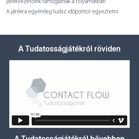
játékvezetőink támogatnak a folyamatban.
A járékra egyénileg tudsz időpontot egyeztetni.
A Tudatosságjátékról röviden
A Tudatosságjátékról bővebben