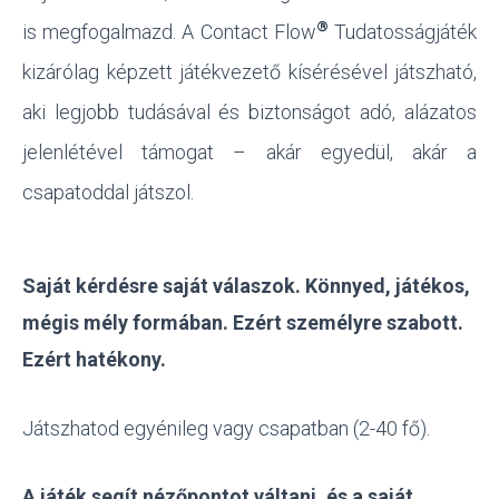
®
is megfogalmazd. A Contact Flow
Tudatosságjáték
kizárólag képzett játékvezető kísérésével játszható,
aki legjobb tudásával és biztonságot adó, alázatos
jelenlétével támogat – akár egyedül, akár a
csapatoddal játszol.
Saját kérdésre saját válaszok.
Könnyed, játékos,
mégis mély formában. Ezért személyre szabott.
Ezért hatékony.
Játszhatod egyénileg vagy csapatban (2-40 fő).
A játék segít nézőpontot váltani, és a saját