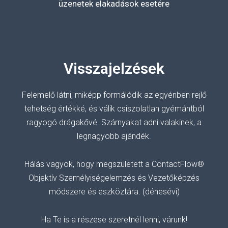
üzenetek elakadások esetére
Visszajelzések
Felemelő
látni, miképp formálódik az egyénben rejlő
tehetség értékké, és válik csiszolatlan gyémántból
ragyogó drágakővé.
Szárnyakat adni valakinek, a
legnagyobb ajándék.
Hálás vagyok, hogy megszületett a ContactFlow®
Objektív Személyiségelemzés és Vezetőképzés
módszere és eszköztára. (dénesévi)
Ha Te is a részese szeretnél lenni, várunk!