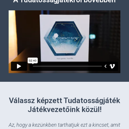
Válassz képzett Tudatosságjáték
Játékvezetőink közül!
Az, hogy a kezünkben tarthatjuk ezt a kincset, amit