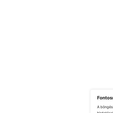
Fontos
A böngés
hirdetése