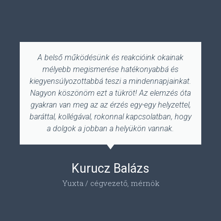
A belső működésünk és reakcióink okainak
mélyebb megismerése hatékonyabbá és
kiegyensúlyozottabbá teszi a mindennapjainkat.
Nagyon köszönöm ezt a tükröt! Az elemzés óta
gyakran van meg az az érzés egy-egy helyzettel,
baráttal, kollégával, rokonnal kapcsolatban, hogy
a dolgok a jobban a helyükön vannak.
Kurucz Balázs
Yuxta / cégvezető, mérnök