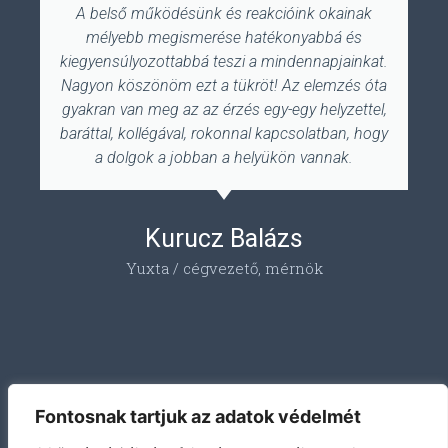
A belső működésünk és reakcióink okainak
mélyebb megismerése hatékonyabbá és
kiegyensúlyozottabbá teszi a mindennapjainkat.
Nagyon köszönöm ezt a tükröt! Az elemzés óta
gyakran van meg az az érzés egy-egy helyzettel,
baráttal, kollégával, rokonnal kapcsolatban, hogy
a dolgok a jobban a helyükön vannak.
Kurucz Balázs
Yuxta / cégvezető, mérnök
Fontosnak tartjuk az adatok védelmét