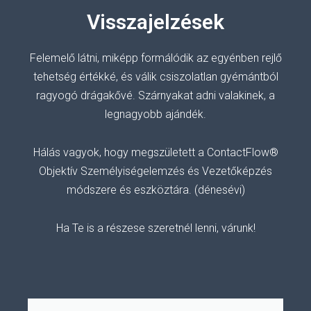
Visszajelzések
Felemelő
látni, miképp formálódik az egyénben rejlő
tehetség értékké, és válik csiszolatlan gyémántból
ragyogó drágakővé.
Szárnyakat adni valakinek, a
legnagyobb ajándék.
Hálás vagyok, hogy megszületett a ContactFlow®
Objektív Személyiségelemzés és Vezetőképzés
módszere és eszköztára. (dénesévi)
Ha Te is a részese szeretnél lenni, várunk!