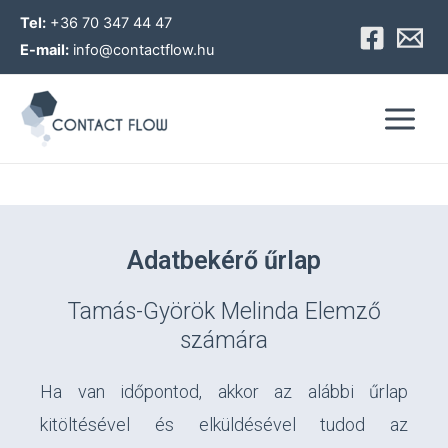
Skip
Tel:
+36 70 347 44 47
to
E-mail:
info@contactflow.hu
content
Main
Menu
Adatbekérő űrlap
Tamás-Györök Melinda Elemző
számára
Ha van időpontod, akkor az alábbi űrlap
kitöltésével és elküldésével tudod az