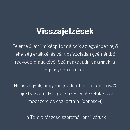
Visszajelzések
Felemelő
látni, miképp formálódik az egyénben rejlő
tehetség értékké, és válik csiszolatlan gyémántból
ragyogó drágakővé.
Szárnyakat adni valakinek, a
legnagyobb ajándék.
Hálás vagyok, hogy megszületett a ContactFlow®
Objektív Személyiségelemzés és Vezetőképzés
módszere és eszköztára. (dénesévi)
Ha Te is a részese szeretnél lenni, várunk!