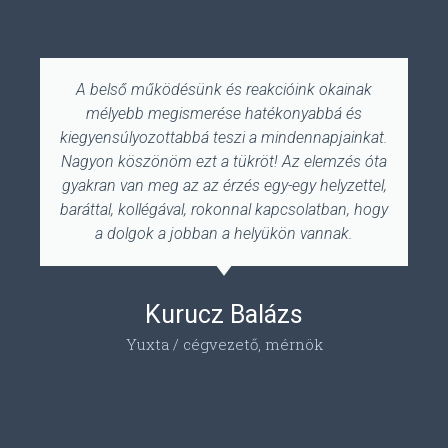
A belső működésünk és reakcióink okainak
mélyebb megismerése hatékonyabbá és
kiegyensúlyozottabbá teszi a mindennapjainkat.
Nagyon köszönöm ezt a tükröt! Az elemzés óta
gyakran van meg az az érzés egy-egy helyzettel,
baráttal, kollégával, rokonnal kapcsolatban, hogy
a dolgok a jobban a helyükön vannak.
Kurucz Balázs
Yuxta / cégvezető, mérnök