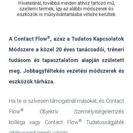
Hivatalánál, továbbá minden ahhoz tartozó mű,
szellemi termék, így az alábbi módszerek és
eszközök is műnyilvántartásba vételre kerültek.
®
A Contact Flow
, azaz a Tudatos Kapcsolatok
Módszere a közel 20 éves tanácsadói, tréneri
tudásom és tapasztalatom alapján született
meg. Jobbagyféltekés vezetési módszerek és
eszközök tárháza.
Ha te is szívesen támogatnál másokat, és Contact
®
Flow
Objektív Személyiségelemzés
®
kolléga
vagy Contact Flow
Tudatosságjáték
játékvezető lennél, várlak!