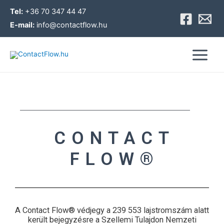
Skip
Tel:
+36 70 347 44 47
to
E-mail:
info@contactflow.hu
content
Main
Menu
CONTACT
FLOW®
A Contact Flow® védjegy a 239 553 lajstromszám alatt
került bejegyzésre a Szellemi Tulajdon Nemzeti