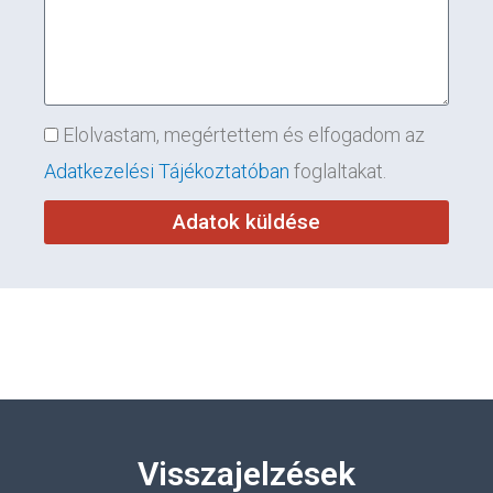
Elolvastam, megértettem és elfogadom az
Adatkezelési Tájékoztatóban
foglaltakat.
Adatok küldése
Visszajelzések