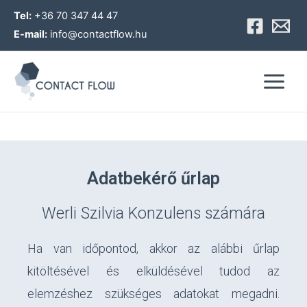
Skip
Tel:
+36 70 347 44 47
to
E-mail:
info@contactflow.hu
content
Main
Menu
Adatbekérő űrlap
Werli Szilvia Konzulens számára
Ha van időpontod, akkor az alábbi űrlap
kitöltésével és elküldésével tudod az
elemzéshez szükséges adatokat megadni.