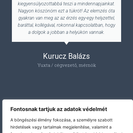
kiegyensúlyozottabbá teszi a mindennapjainkat.
Nagyon köszönöm ezt a tükröt! Az elemzés óta
gyakran van meg az az érzés egy-egy helyzettel,
baráttal, kollégával, rokonnal kapcsolatban, hogy
a dolgok a jobban a helyükön vannak.
Kurucz Balázs
Yuxta / cégvezető, mérnök
Fontosnak tartjuk az adatok védelmét
A böngészési élmény fokozása, a személyre szabott
hirdetések vagy tartalmak megjelenítése, valamint a