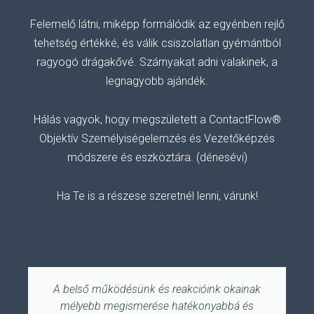
Felemelő
látni, miképp formálódik az egyénben rejlő
tehetség értékké, és válik csiszolatlan gyémántból
ragyogó drágakővé.
Szárnyakat adni valakinek, a
legnagyobb ajándék.
Hálás vagyok, hogy megszületett a ContactFlow®
Objektív Személyiségelemzés és Vezetőképzés
módszere és eszköztára. (dénesévi)
Ha Te is a részese szeretnél lenni, várunk!
A belső működésünk és reakcióink okainak
mélyebb megismerése hatékonyabbá és