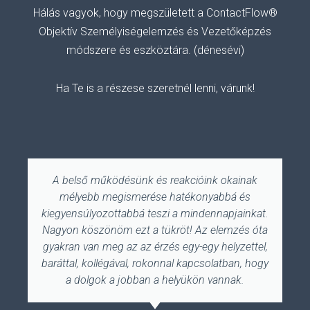
Hálás vagyok, hogy megszületett a ContactFlow®
Objektív Személyiségelemzés és Vezetőképzés
módszere és eszköztára. (dénesévi)
Ha Te is a részese szeretnél lenni, várunk!
A belső működésünk és reakcióink okainak
mélyebb megismerése hatékonyabbá és
kiegyensúlyozottabbá teszi a mindennapjainkat.
Nagyon köszönöm ezt a tükröt! Az elemzés óta
gyakran van meg az az érzés egy-egy helyzettel,
baráttal, kollégával, rokonnal kapcsolatban, hogy
a dolgok a jobban a helyükön vannak.