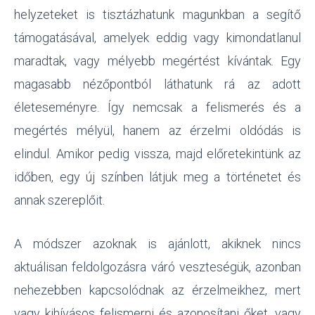
helyzeteket is tisztázhatunk magunkban a segítő
támogatásával, amelyek eddig vagy kimondatlanul
maradtak, vagy mélyebb megértést kívántak. Egy
magasabb nézőpontból láthatunk rá az adott
életeseményre. Így nemcsak a felismerés és a
megértés mélyül, hanem az érzelmi oldódás is
elindul. Amikor pedig vissza, majd előretekintünk az
időben, egy új színben látjuk meg a történetet és
annak szereplőit.
A módszer azoknak is ajánlott, akiknek nincs
aktuálisan feldolgozásra váró veszteségük, azonban
nehezebben kapcsolódnak az érzelmeikhez, mert
vagy kihívásos felismerni és azonosítani őket, vagy