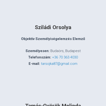
Sziládi Orsolya
Objektív Személyiségelemzés Elemző
Személyesen:
Budaörs, Budapest
Telefonszám:
+36 70 363 4030
E-mail:
tarsojka87@gmail.com
Tamás-Györök Melinda