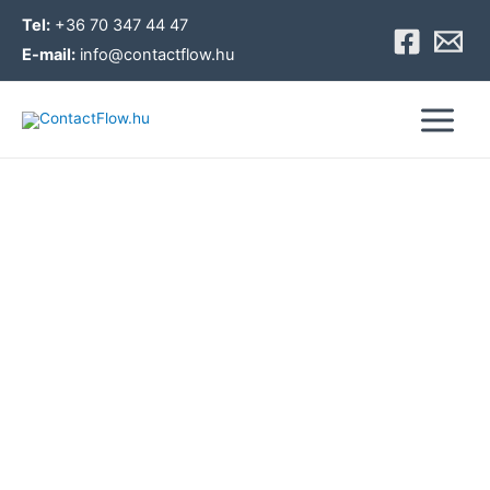
Skip
Tel:
+36 70 347 44 47
to
E-mail:
info@contactflow.hu
content
Main
Menu