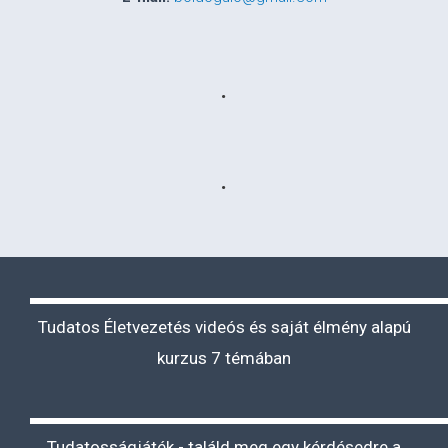
.
.
Tudatos Életvezetés videós és saját élmény alapú
kurzus 7 témában
Tudatosságjáték - találd meg egy kérdésedre a